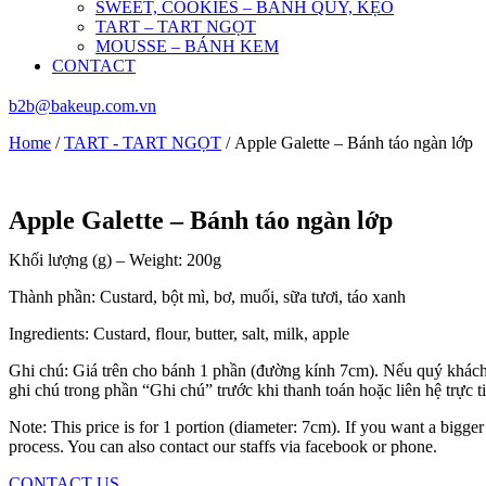
SWEET, COOKIES – BÁNH QUY, KẸO
TART – TART NGỌT
MOUSSE – BÁNH KEM
CONTACT
b2b@bakeup.com.vn
Home
/
TART - TART NGỌT
/ Apple Galette – Bánh táo ngàn lớp
Apple Galette – Bánh táo ngàn lớp
Khối lượng (g) – Weight: 200g
Thành phần: Custard, bột mì, bơ, muối, sữa tươi, táo xanh
Ingredients: Custard, flour, butter, salt, milk, apple
Ghi chú: Giá trên cho bánh 1 phần (đường kính 7cm). Nếu quý khác
ghi chú trong phần “Ghi chú” trước khi thanh toán hoặc liên hệ trực t
Note: This price is for 1 portion (diameter: 7cm). If you want a bigg
process. You can also contact our staffs via facebook or phone.
CONTACT US