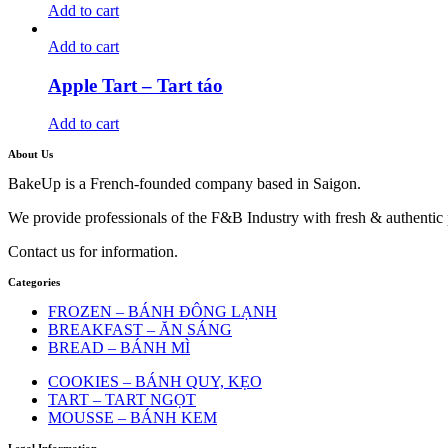
Add to cart
Add to cart
Apple Tart – Tart táo
Add to cart
About Us
BakeUp is a French-founded company based in Saigon.
We provide professionals of the F&B Industry with fresh & authentic pr
Contact us for information.
Categories
FROZEN – BÁNH ĐÔNG LẠNH
BREAKFAST – ĂN SÁNG
BREAD – BÁNH MÌ
COOKIES – BÁNH QUY, KẸO
TART – TART NGỌT
MOUSSE – BÁNH KEM