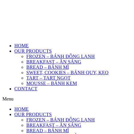
HOME
OUR PRODUCTS
FROZEN – BÁNH ĐÔNG LẠNH
BREAKFAST – ĂN SÁNG
BREAD – BÁNH MÌ
SWEET, COOKIES – BÁNH QUY, KẸO
TART – TART NGỌT
MOUSSE – BÁNH KEM
CONTACT
Menu
HOME
OUR PRODUCTS
FROZEN – BÁNH ĐÔNG LẠNH
BREAKFAST – ĂN SÁNG
BREAD – BÁNH MÌ