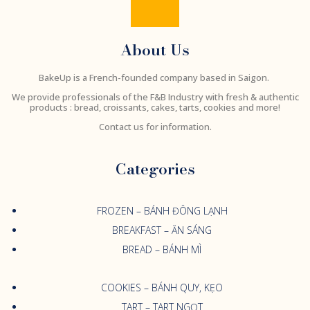
About Us
BakeUp is a French-founded company based in Saigon.
We provide professionals of the F&B Industry with fresh & authentic
products : bread, croissants, cakes, tarts, cookies and more!
Contact us for information.
Categories
FROZEN – BÁNH ĐÔNG LẠNH
BREAKFAST – ĂN SÁNG
BREAD – BÁNH MÌ
COOKIES – BÁNH QUY, KẸO
TART – TART NGỌT