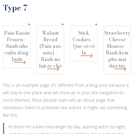
Type 7
Pain Raisin
Walnut
Stick
Strawberry
Frozen –
Bread
Cookies –
Cheese
Bánh nho
(Pain aux
Que sô cô
Mousse –
cuộn đông
noix) –
la
Bánh kem
lạnh
Bánh mì
phô mai
hạt óc chó
dâu tây
This is an example page. It’s different from a blog post because it
will stay in one place and will show up in your site navigation (in
most themes). Most people start with an About page that
introduces them to potential site visitors. It might say something
like this:
Hi there! I’m a bike messenger by day, aspiring actor by night,