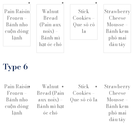
Pain Raisin
Walnut
Stick
Strawberry
Frozen –
Bread
Cookies –
Cheese
Bánh nho
(Pain aux
Que sô cô
Mousse –
cuộn đông
noix) –
la
Bánh kem
lạnh
Bánh mì
phô mai
hạt óc chó
dâu tây
Type 6
Pain Raisin
Walnut
Stick
Strawberry
Frozen –
Bread (Pain
Cookies –
Cheese
Bánh nho
aux noix) –
Que sô cô la
Mousse –
cuộn đông
Bánh mì hạt
Bánh kem
lạnh
óc chó
phô mai
dâu tây