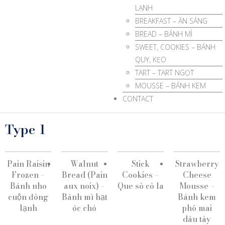
LẠNH
BREAKFAST – ĂN SÁNG
BREAD – BÁNH MÌ
SWEET, COOKIES – BÁNH
QUY, KẸO
TART – TART NGỌT
MOUSSE – BÁNH KEM
CONTACT
Type 1
Pain Raisin
Walnut
Stick
Strawberry
Frozen –
Bread (Pain
Cookies –
Cheese
Bánh nho
aux noix) –
Que sô cô la
Mousse –
cuộn đông
Bánh mì hạt
Bánh kem
lạnh
óc chó
phô mai
dâu tây