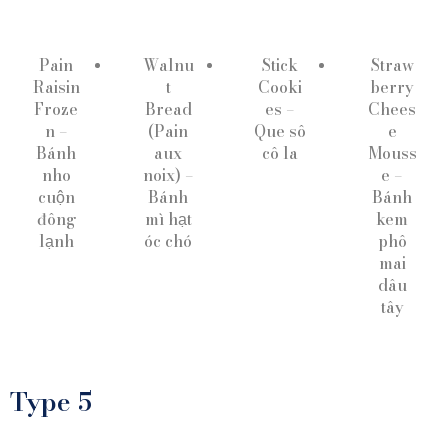
Pain
Walnu
Stick
Straw
Raisin
t
Cooki
berry
Froze
Bread
es –
Chees
n –
(Pain
Que sô
e
Bánh
aux
cô la
Mouss
nho
noix) –
e –
cuộn
Bánh
Bánh
đông
mì hạt
kem
lạnh
óc chó
phô
mai
dâu
tây
Type 5