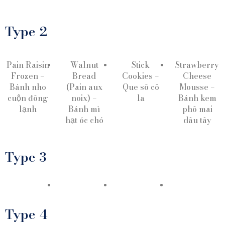
Type 2
Pain Raisin
Walnut
Stick
Strawberry
Frozen –
Bread
Cookies –
Cheese
Bánh nho
(Pain aux
Que sô cô
Mousse –
cuộn đông
noix) –
la
Bánh kem
lạnh
Bánh mì
phô mai
hạt óc chó
dâu tây
Pain
Walnut
Raisin
Bread
Type 3
Frozen
(Pain
Strawber
– Bánh
aux
Cheese
nho
noix) –
Stick
Mousse –
cuộn
Bánh
Cookies
Bánh ke
đông
mì hạt
– Que
phô mai
lạnh
óc chó
sô cô la
dâu tây
Type 4