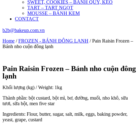
SWEET, COOKIES – BÁNH QUY, KẸO
TART – TART NGỌT
MOUSSE – BÁNH KEM
CONTACT
b2b@bakeup.com.vn
Home
/
FROZEN - BÁNH ĐÔNG LẠNH
/ Pain Raisin Frozen –
Bánh nho cuộn đông lạnh
Pain Raisin Frozen – Bánh nho cuộn đông
lạnh
Khối lượng (kg) / Weight: 1kg
Thành phần: bột custard, bột mì, bơ, đường, muối, nho khô, sữa
tươi, sữa bột, men five star
Ingredients: Flour, butter, sugar, salt, milk, eggs, baking powder,
yeast, grape, custard