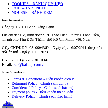
COOKIES – BÁNH QUY, KẸO
TART – TART NGỌT
MOUSSE – BÁNH KEM
Legal Information
Công ty TNHH Bánh Đông Lạnh
Địa chỉ đăng ký kinh doanh: 26 Thảo Điền, Phường Thảo Điền,
Thành phố Thủ Đức, Thành phố Hồ Chí Minh, Việt Nam
Giấy CNĐKDN:
0310994369
– Ngày cấp: 16/07/2011, được sửa
đổi lần thứ 5 ngày 09/03/2023
Hotline: +84 (0) 28 6281 8392
Email:
b2b@bakeup.com.vn
Terms & Conditions
Terms & Conditions - Điều khoản dịch vụ
Returning Policy - Chính sách đổi trả
Confidential Policy - Chính sách bảo mật
Payment policy - Điều khoản thanh toán
Delivery Policy - Chính sách giao hàng
Jki-