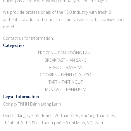
BakeUp is a French-founded company based in Saigon.
We provide professionals of the F&B Industry with fresh &
authentic products : bread, croissants, cakes, tarts, cookies and
more!
Contact us for information.
Categories
FROZEN – BÁNH ĐÔNG LẠNH
BREAKFAST – ĂN SÁNG
BREAD – BÁNH MÌ
COOKIES – BÁNH QUY, KẸO
TART – TART NGỌT
MOUSSE – BÁNH KEM
Legal Information
Công ty TNHH Bánh Đông Lạnh
Địa chỉ đăng ký kinh doanh: 26 Thảo Điền, Phường Thảo Điền,
Thành phố Thủ Đức, Thành phố Hồ Chí Minh, Việt Nam