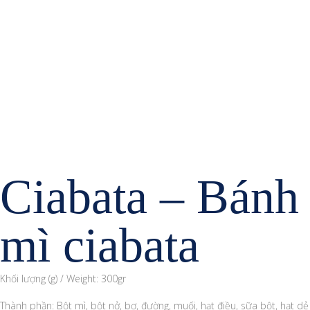
Ciabata – Bánh
mì ciabata
Khối lượng (g) / Weight: 300gr
Thành phần: Bột mì, bột nở, bơ, đường, muối, hạt điều, sữa bột, hạt dẻ