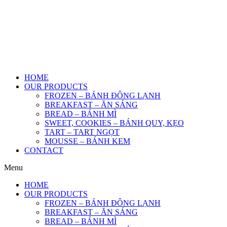
HOME
OUR PRODUCTS
FROZEN – BÁNH ĐÔNG LẠNH
BREAKFAST – ĂN SÁNG
BREAD – BÁNH MÌ
SWEET, COOKIES – BÁNH QUY, KẸO
TART – TART NGỌT
MOUSSE – BÁNH KEM
CONTACT
Menu
HOME
OUR PRODUCTS
FROZEN – BÁNH ĐÔNG LẠNH
BREAKFAST – ĂN SÁNG
BREAD – BÁNH MÌ