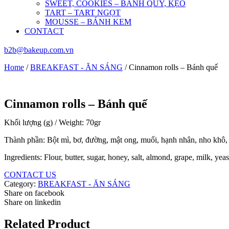
SWEET, COOKIES – BÁNH QUY, KẸO
TART – TART NGỌT
MOUSSE – BÁNH KEM
CONTACT
b2b@bakeup.com.vn
Home
/
BREAKFAST - ĂN SÁNG
/ Cinnamon rolls – Bánh quế
Cinnamon rolls – Bánh quế
Khối lượng (g) / Weight: 70gr
Thành phần: Bột mì, bơ, đường, mật ong, muối, hạnh nhân, nho khô, 
Ingredients: Flour, butter, sugar, honey, salt, almond, grape, milk, yea
CONTACT US
Category:
BREAKFAST - ĂN SÁNG
Share on facebook
Share on linkedin
Related Product