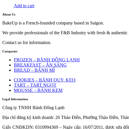
Add to cart
About Us
BakeUp is a French-founded company based in Saigon.
We provide professionals of the F&B Industry with fresh & authentic pr
Contact us for information.
Categories
FROZEN – BÁNH ĐÔNG LẠNH
BREAKFAST – ĂN SÁNG
BREAD – BÁNH MÌ
COOKIES – BÁNH QUY, KẸO
TART – TART NGỌT
MOUSSE – BÁNH KEM
Legal Information
Công ty TNHH Bánh Đông Lạnh
Địa chỉ đăng ký kinh doanh: 26 Thảo Điền, Phường Thảo Điền, Th
Giấy CNĐKDN:
0310994369
– Ngày cấp: 16/07/2011, được sửa đổi