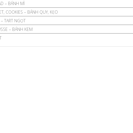
D – BÁNH MÌ
T, COOKIES – BÁNH QUY, KẸO
 – TART NGỌT
SSE – BÁNH KEM
T
about pastry will 