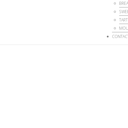
BREA
SWEE
TART
MOU
CONTAC
something new 