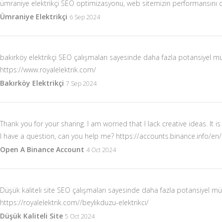
ümraniye elektrikçi SEO optimizasyonu, web sitemizin performansını o
Ümraniye Elektrikçi
6 Sep 2024
bakırköy elektrikçi SEO çalışmaları sayesinde daha fazla potansiyel mü
https://www.royalelektrik.com/
Bakırköy Elektrikçi
7 Sep 2024
Thank you for your sharing. I am worried that I lack creative ideas. It i
I have a question, can you help me?
https://accounts.binance.info/e
Open A Binance Account
4 Oct 2024
Düşük kaliteli site SEO çalışmaları sayesinde daha fazla potansiyel mü
https://royalelektrik.com//beylikduzu-elektrikci/
Düşük Kaliteli Site
5 Oct 2024