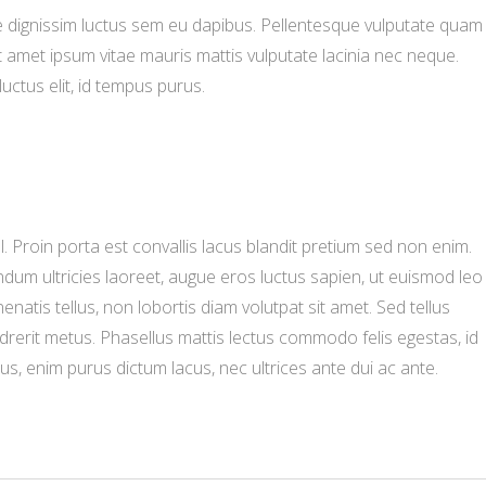
ce dignissim luctus sem eu dapibus. Pellentesque vulputate quam
amet ipsum vitae mauris mattis vulputate lacinia nec neque.
uctus elit, id tempus purus.
. Proin porta est convallis lacus blandit pretium sed non enim.
dum ultricies laoreet, augue eros luctus sapien, ut euismod leo
natis tellus, non lobortis diam volutpat sit amet. Sed tellus
drerit metus. Phasellus mattis lectus commodo felis egestas, id
us, enim purus dictum lacus, nec ultrices ante dui ac ante.