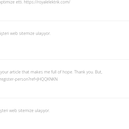
ptimize etti.
https://royalelektrik.com/
şteri web sitemize ulaşıyor.
s your article that makes me full of hope. Thank you. But,
n/register-person?ref=JHQQKNKN
şteri web sitemize ulaşıyor.