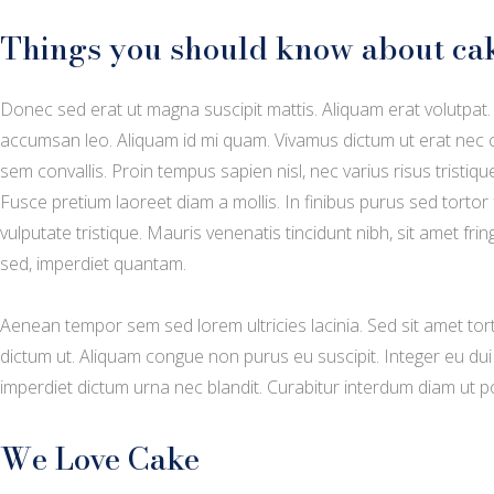
Things you should know about ca
Donec sed erat ut magna suscipit mattis. Aliquam erat volutpat. M
accumsan leo. Aliquam id mi quam. Vivamus dictum ut erat nec co
sem convallis. Proin tempus sapien nisl, nec varius risus tristique a.
Fusce pretium laoreet diam a mollis. In finibus purus sed tortor 
vulputate tristique. Mauris venenatis tincidunt nibh, sit amet fr
sed, imperdiet quantam.
Aenean tempor sem sed lorem ultricies lacinia. Sed sit amet t
dictum ut. Aliquam congue non purus eu suscipit. Integer eu dui
imperdiet dictum urna nec blandit. Curabitur interdum diam ut po
We Love Cake