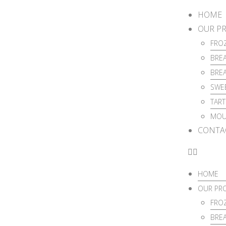
HOME
OUR P
FRO
BREA
BREA
SWEE
TART
MOU
CONTA
HOME
OUR PR
FRO
BREA