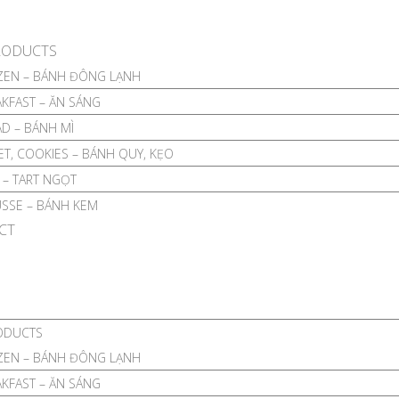
RODUCTS
ZEN – BÁNH ĐÔNG LẠNH
KFAST – ĂN SÁNG
D – BÁNH MÌ
T, COOKIES – BÁNH QUY, KẸO
 – TART NGỌT
SSE – BÁNH KEM
CT
ODUCTS
ZEN – BÁNH ĐÔNG LẠNH
KFAST – ĂN SÁNG