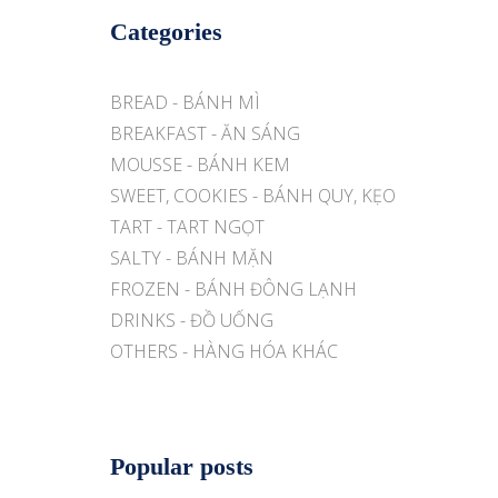
Categories
BREAD - BÁNH MÌ
BREAKFAST - ĂN SÁNG
MOUSSE - BÁNH KEM
SWEET, COOKIES - BÁNH QUY, KẸO
TART - TART NGỌT
SALTY - BÁNH MẶN
FROZEN - BÁNH ĐÔNG LẠNH
DRINKS - ĐỒ UỐNG
OTHERS - HÀNG HÓA KHÁC
Popular posts