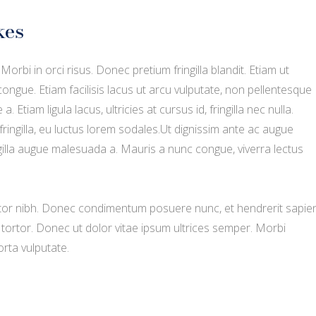
kes
orbi in orci risus. Donec pretium fringilla blandit. Etiam ut
ngue. Etiam facilisis lacus ut arcu vulputate, non pellentesque
 Etiam ligula lacus, ultricies at cursus id, fringilla nec nulla.
fringilla, eu luctus lorem sodales.Ut dignissim ante ac augue
ingilla augue malesuada a. Mauris a nunc congue, viverra lectus
ortor nibh. Donec condimentum posuere nunc, et hendrerit sapie
 tortor. Donec ut dolor vitae ipsum ultrices semper. Morbi
rta vulputate.