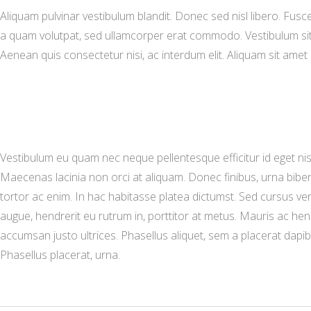
Aliquam pulvinar vestibulum blandit. Donec sed nisl libero. Fus
a quam volutpat, sed ullamcorper erat commodo. Vestibulum sit 
Aenean quis consectetur nisi, ac interdum elit. Aliquam sit amet l
Vestibulum eu quam nec neque pellentesque efficitur id eget nisl
Maecenas lacinia non orci at aliquam. Donec finibus, urna biben
tortor ac enim. In hac habitasse platea dictumst. Sed cursus vene
augue, hendrerit eu rutrum in, porttitor at metus. Mauris ac hen
accumsan justo ultrices. Phasellus aliquet, sem a placerat dapib
Phasellus placerat, urna.