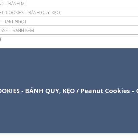
D – BÁNH MÌ
T, COOKIES – BÁNH QUY, KẸO
 – TART NGỌT
SSE – BÁNH KEM
T
OOKIES - BÁNH QUY, KẸO
/ Peanut Cookies –