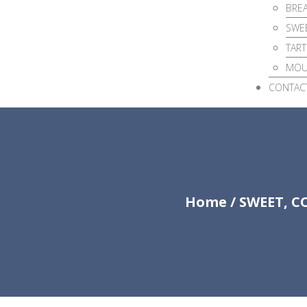
BREA
SWEE
TART
MOU
CONTAC
Home
/
SWEET, C