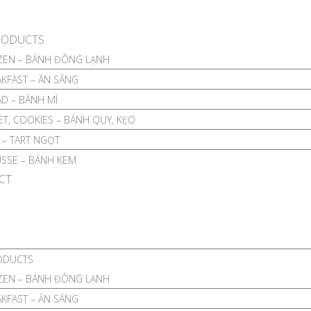
RODUCTS
ZEN – BÁNH ĐÔNG LẠNH
KFAST – ĂN SÁNG
D – BÁNH MÌ
T, COOKIES – BÁNH QUY, KẸO
 – TART NGỌT
SSE – BÁNH KEM
CT
ODUCTS
ZEN – BÁNH ĐÔNG LẠNH
KFAST – ĂN SÁNG