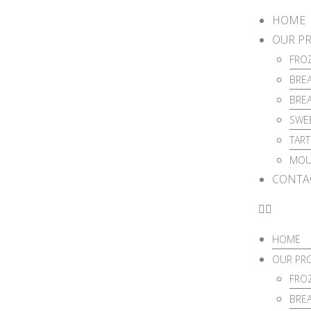
HOME
OUR P
FRO
BREA
BREA
SWEE
TART
MOU
CONTA
HOME
OUR PR
FRO
BREA