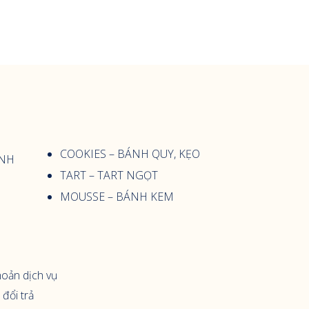
COOKIES – BÁNH QUY, KẸO
ẠNH
TART – TART NGỌT
MOUSSE – BÁNH KEM
hoản dịch vụ
 đổi trả